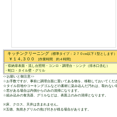
キッチンクリーニング
（標準タイプ：２７０cm以下 I 型とします）
￥１４,３００
[作業時間 約４時間
]
・収納扉表面・流し台照明・コンロ・調理台・シンク（排水口含む）
・蛇口・タイル壁・グリル
<<お願いと御注意>>
☆お手数ですが、事前に調理台面に置いてある物を、移動しておいてくだ
☆タイル目地やコーキングゴムなどの素材に染み込んだ汚れは、取れない
☆窓がある場合は内側からのみの清掃になります。
☆組み込みの食洗器、グリルなどは、表面上のみの清掃となります。
※床、クロス、天井は含まれません。
※五徳、魚焼きグリルの焦げ付きが残る場合があります。