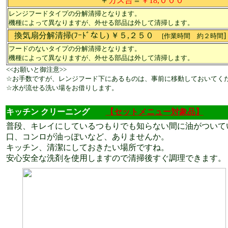
＋
ガス台
＝
￥18,０００
レンジフードタイプの分解清掃となります。
機種によって異なりますが、外せる部品は外して清掃します。
換気扇分解清掃(ﾌｰﾄﾞなし) ￥５,２５０
]
[作業時間 約２時間
フードのないタイプの分解清掃となります。
機種によって異なりますが、外せる部品は外して清掃します。
<<お願いと御注意>>
☆お手数ですが、レンジフード下にあるものは、事前に移動しておいてく
☆水が流せる洗い場をお借りします。
キッチン クリーニング
【セットメニュー対象品】
普段、キレイにしているつもりでも知らない間に油がついて
口、コンロが油っぽいなど、ありませんか。
キッチン、清潔にしておきたい場所ですね。
安心安全な洗剤を使用しますので清掃後すぐ調理できます。