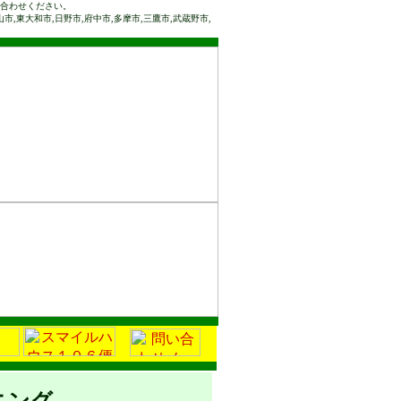
い合わせください。
市,東大和市,日野市,府中市,多摩市,三鷹市,武蔵野市,