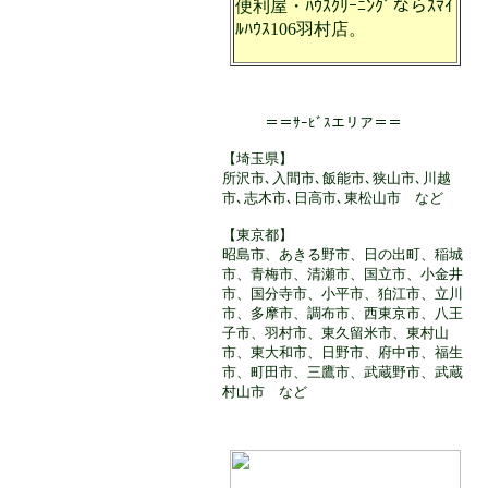
便利屋・ﾊｳｽｸﾘｰﾆﾝｸﾞならｽﾏｲ
ﾙﾊｳｽ106羽村店。
＝＝ｻｰﾋﾞｽエリア＝＝
【埼玉県】
所沢市､入間市､飯能市､狭山市､川越
市､志木市､日高市､東松山市 など
【東京都】
昭島市、あきる野市、日の出町、稲城
市、青梅市、清瀬市、国立市、小金井
市、国分寺市、小平市、狛江市、立川
市、多摩市、調布市、西東京市、八王
子市、羽村市、東久留米市、東村山
市、東大和市、日野市、府中市、福生
市、町田市、三鷹市、武蔵野市、武蔵
村山市 など