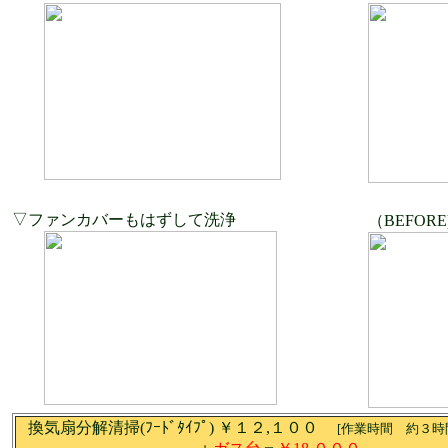
▽ファンカバーもはずして洗浄
（BEFORE
換気扇分解清掃(ﾌｰﾄﾞﾀｲﾌﾟ) ￥１２,１００
[作業時間 約３時