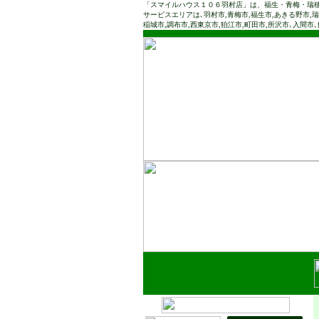
「スマイルハウス１０６羽村店」は、福生・青梅・瑞
サービスエリアは､羽村市,青梅市,福生市,あきる野市,瑞
稲城市,調布市,西東京市,狛江市,町田市,所沢市､入間