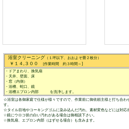
浴室クリーニング
（１坪以下、おおよそ畳２枚分）
￥１４,３００
]
[作業時間 約３時間～
・ドアまわり、換気扇
・天井、壁面、床
・窓（内側）
・浴槽、蛇口、鏡
・浴槽エプロン内部 を洗浄します。
☆浴室は各御家庭で仕様が様々ですので、作業前に御依頼主様と打ち合わ
す。
☆タイル目地やコーキングゴムに染み込んだ汚れ、素材変色などには対応
☆鏡にウロコ状の白い汚れがある場合は御相談下さい。
☆換気扇、エプロン内部（はずせる場合）も含みます。