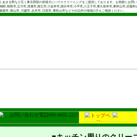
穂･あきる野など広く東京西部の皆様方にハウスクリーニングをご提供しております。お気軽にお問
穂町,昭島市,立川市,清瀬市,国立市,小金井市,国分寺市,小平市,八王子市,東久留米市,東村山市,武蔵村山
市､飯能市､狭山市､川越市､志木市､日高市､東松山市などそれ以外の地域の方もご相談ください。