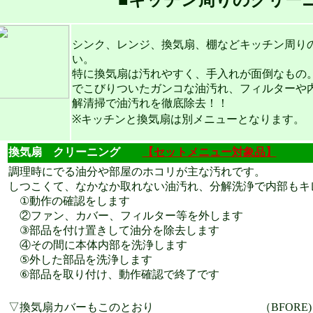
■キッチン周りのクリー
シンク、レンジ、換気扇、棚などキッチン周り
い。
特に換気扇は汚れやすく、手入れが面倒なもの
でこびりついたガンコな油汚れ、フィルターや
解清掃で油汚れを徹底除去！！
※キッチンと換気扇は別メニューとなります。
換気扇 クリーニング
【セットメニュー対象品】
調理時にでる油分や部屋のホコリが主な汚れです。
しつこくて、なかなか取れない油汚れ、分解洗浄で内部もキ
①動作の確認をします
②ファン、カバー、フィルター等を外します
③部品を付け置きして油分を除去します
④その間に本体内部を洗浄します
⑤外した部品を洗浄します
⑥部品を取り付け、動作確認で終了です
▽換気扇カバーもこのとおり
（BFORE)